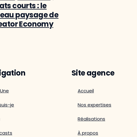
ts courts : le
eau paysage de
reator Economy
igation
Site agence
 Une
Accueil
suis-je
Nos expertises
g
Réalisations
casts
À propos