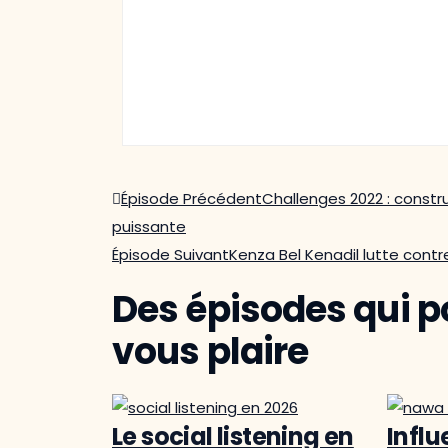
Épisode Précédent
Challenges 2022 : const
puissante
Épisode Suivant
Kenza Bel Kenadil lutte contre
Des épisodes qui p
vous plaire
Le social listening en
Infl