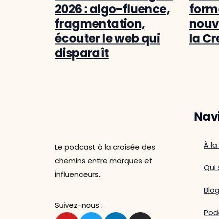
2026 : algo-fluence,
forma
fragmentation,
nouv
écouter le web qui
la C
disparaît
Nav
À la
Le podcast à la croisée des
chemins entre marques et
Qui 
influenceurs.
Blo
Suivez-nous :
Pod