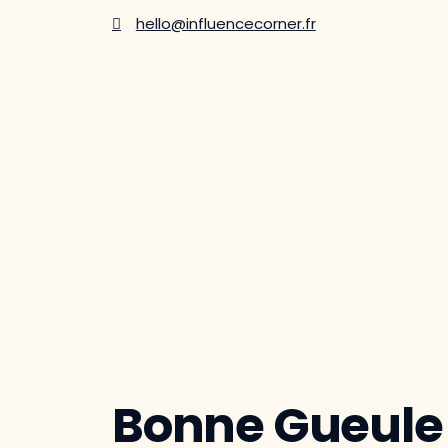
hello@influencecorner.fr
Bonne Gueule 