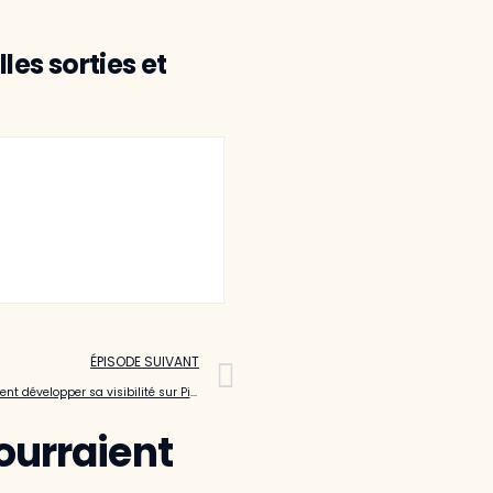
les sorties et
ÉPISODE SUIVANT
#44 Comment développer sa visibilité sur Pinterest ? avec Mathilde JAIS – Head of content & creators Pinterest
ourraient