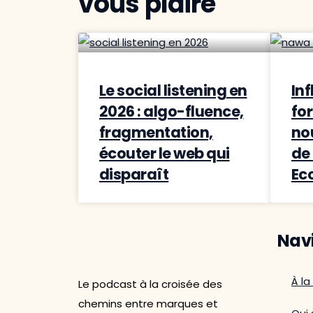
vous plaire
Le social listening en
In
2026 : algo-fluence,
for
fragmentation,
no
écouter le web qui
de
disparaît
Ec
Nav
À la
Le podcast à la croisée des
chemins entre marques et