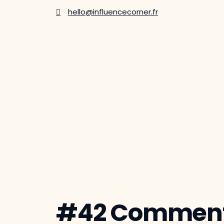
hello@influencecorner.fr
#42 Comment g