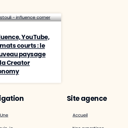
fluence, YouTube,
mats courts : le
uveau paysage
 la Creator
onomy
igation
Site agence
 Une
Accueil