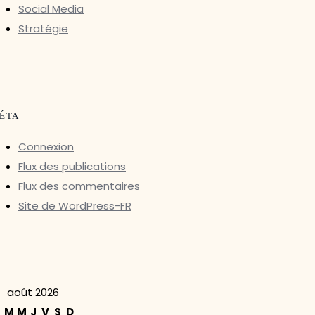
Social Media
Stratégie
ÉTA
Connexion
Flux des publications
Flux des commentaires
Site de WordPress-FR
août 2026
M
M
J
V
S
D